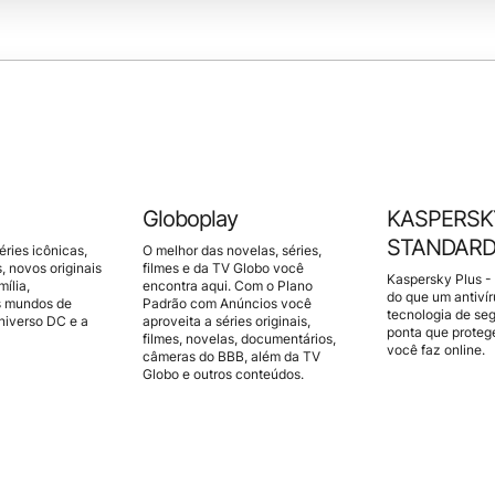
Globoplay
KASPERSK
STANDARD 
éries icônicas,
O melhor das novelas, séries,
, novos originais
filmes e da TV Globo você
Kaspersky Plus - 
mília,
encontra aqui. Com o Plano
do que um antiví
s mundos de
Padrão com Anúncios você
tecnologia de se
universo DC e a
aproveita a séries originais,
ponta que proteg
filmes, novelas, documentários,
você faz online.
câmeras do BBB, além da TV
Globo e outros conteúdos.