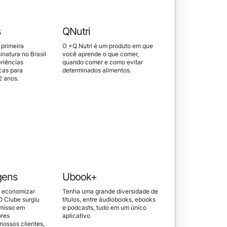
s
QNutri
 primeira
O +Q Nutri é um produto em que
inatura no Brasil
você aprende o que comer,
riências
quando comer e como evitar
cas para
determinados alimentos.
2 anos.
gens
Ubook+
ê economizar
Tenha uma grande diversidade de
O Clube surgiu
títulos, entre áudiobooks, ebooks
misso em
e podcasts, tudo em um único
ores
aplicativo
nossos clientes,