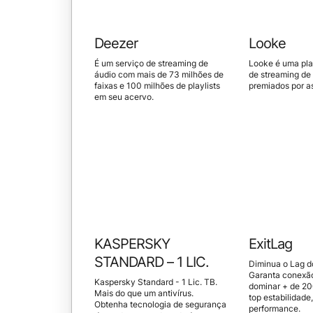
Deezer
Looke
É um serviço de streaming de
Looke é uma plat
áudio com mais de 73 milhões de
de streaming de 
faixas e 100 milhões de playlists
premiados por as
em seu acervo.
KASPERSKY
ExitLag
STANDARD – 1 LIC.
Diminua o Lag d
Garanta conexã
Kaspersky Standard - 1 Lic. TB.
dominar + de 2
Mais do que um antivírus.
top estabilidade
Obtenha tecnologia de segurança
performance.