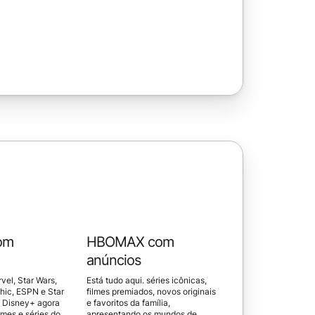
om
HBOMAX com
anúncios
vel, Star Wars,
Está tudo aqui. séries icônicas,
hic, ESPN e Star
filmes premiados, novos originais
O Disney+ agora
e favoritos da família,
mes e séries do
apresentando os mundos de