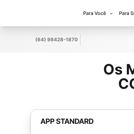
Para Você
Para 
(64) 98428-1870
Os 
C
APP STANDARD