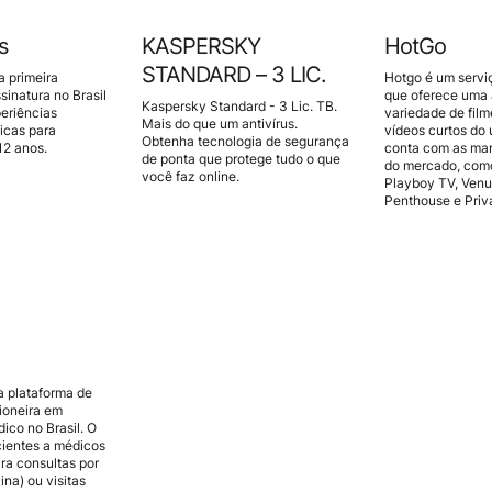
s
KASPERSKY
HotGo
STANDARD – 3 LIC.
a primeira
Hotgo é um servi
sinatura no Brasil
que oferece uma
Kaspersky Standard - 3 Lic. TB.
periências
variedade de film
Mais do que um antivírus.
icas para
vídeos curtos do 
Obtenha tecnologia de segurança
12 anos.
conta com as mar
de ponta que protege tudo o que
do mercado, como
você faz online.
Playboy TV, Venu
Penthouse e Priv
 plataforma de
pioneira em
ico no Brasil. O
ientes a médicos
ra consultas por
ina) ou visitas