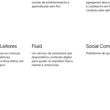
mundo de entretenimento e
agregando descon
aprendizado sem fim.
e cashbacks em t
compras pelo apli
Leitores
Fluid
Social Com
que as crianças
Um serviço de assinatura que
Plataforma de qua
leituras
disponibiliza conteúdo digital
 faixa etária, em
para ajudar no equilíbrio físico,
uro.
mental e emocional.