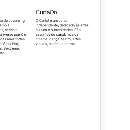
CurtaOn
ço de streaming
O Curta! é um canal
 ampla
independente, dedicado às artes,
es, séries e
cultura e humanidades. São
universo pornô e
assuntos do canal: música,
cas mais fortes
cinema, dança, teatro, artes
: Sexy Hot,
visuais, história e outros.
s, Sextreme,
ate.