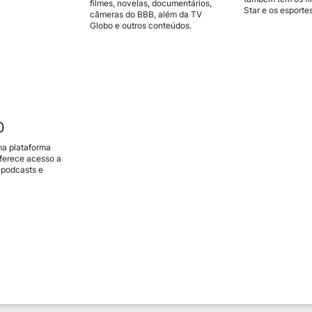
filmes, novelas, documentários,
Star e os esporte
câmeras do BBB, além da TV
Globo e outros conteúdos.
0
ma plataforma
oferece acesso a
, podcasts e