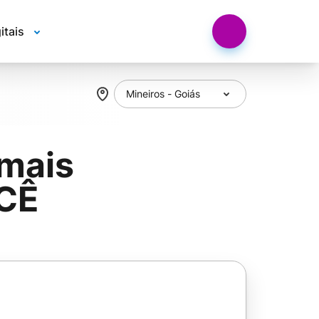
itais
mais
CÊ