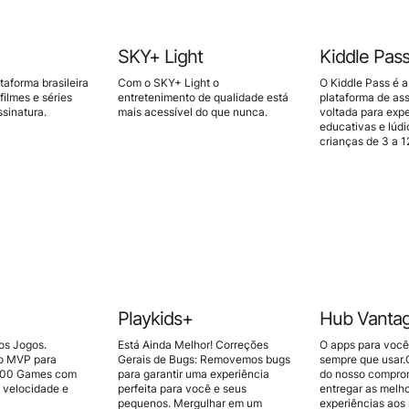
SKY+ Light
Kiddle Pas
aforma brasileira
Com o SKY+ Light o
O Kiddle Pass é a
filmes e séries
entretenimento de qualidade está
plataforma de ass
sinatura.
mais acessível do que nunca.
voltada para expe
educativas e lúdi
crianças de 3 a 1
Playkids+
Hub Vanta
os Jogos.
Está Ainda Melhor! Correções
O apps para voc
o MVP para
Gerais de Bugs: Removemos bugs
sempre que usar.
000 Games com
para garantir uma experiência
do nosso compro
, velocidade e
perfeita para você e seus
entregar as melh
pequenos. Mergulhar em um
experiências aos 