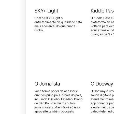
SKY+ Light
Kiddle Pas
Com o SKY+ Light o
O Kiddle Pass é 
entretenimento de qualidade está
plataforma de as
mais acessível do que nunca +
voltada para ex
Globo.
educativas e lúd
crianças de 3 a 
O Jornalista
O Docway
Você tem o poder de acessar e
O Docway é uma
ouvir os principais jornais do país,
saúde digital e 
incluindo O Globo, Estadão, Diário
atendimento méd
de São Paulo e muitos outros
app conecta pac
jornais locais. Mas não é só isso:
e enfermeiros pa
aproveite também podcasts
vídeo (telemedic