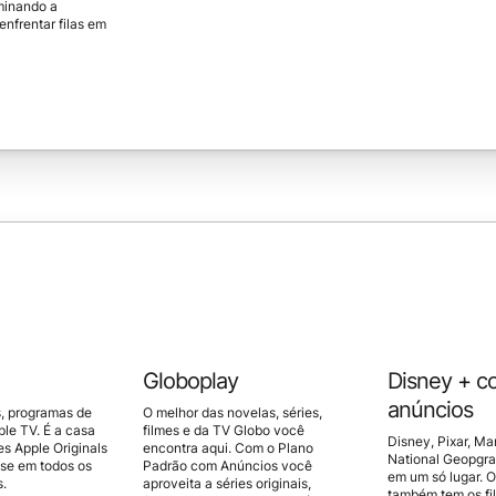
iminando a
nfrentar filas em
Globoplay
Disney + c
anúncios
s, programas de
O melhor das novelas, séries,
le TV. É a casa
filmes e da TV Globo você
Disney, Pixar, Mar
es Apple Originals
encontra aqui. Com o Plano
National Geopgra
sse em todos os
Padrão com Anúncios você
em um só lugar. 
s.
aproveita a séries originais,
também tem os fil